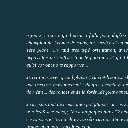
6 jours, c'est ce qu'il m'aura fallu pour digér
champion de France de raids, au scratch et en mi
1ère place. Un raid très typé orientation, ave
impossible de réaliser tout le parcours et qu'il
qu'elles vont nous rapporter....
Je retrouve avec grand plaisir Seb et Adrien exce
que très très moyennement : du gros chemin et be
de même... des ronces et de la forêt...de jolis cana
Je me suis tout de même bien fait plaisir sur ces 2
bon les 6 secondes, y 'en a un paquet dans 22 heur
crevaisons et les nombreux arrêts ravito... En rev
trouve bien paresseux bien cool....