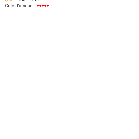
Cote d'amour :
♥♥♥
♥
♥