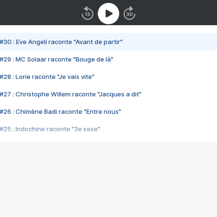
#30 : Eve Angeli raconte "Avant de partir"
#29 : MC Solaar raconte "Bouge de là"
28 : Lorie raconte "Je vais vite"
#27 : Christophe Willem raconte "Jacques a dit"
#26 : Chimène Badi raconte "Entre nous"
#25 : Indochine raconte "3e sexe"
#24 : Zaho raconte "C'est chelou"
#23 : Patrick Bruel raconte "Au café des délices"
#22 : Kyo raconte "Le chemin"
#21 : Nolwenn Leroy raconte "Cassé"
#20 : Patrick Hernandez raconte "Born to be alive"