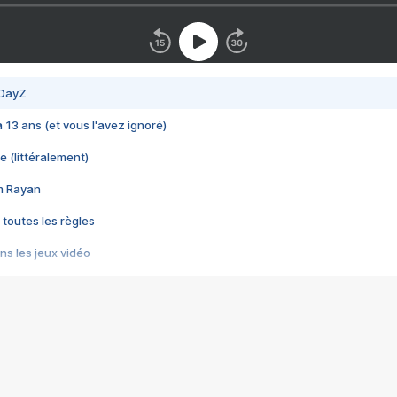
 DayZ
 a 13 ans (et vous l'avez ignoré)
e (littéralement)
im Rayan
 toutes les règles
s les jeux vidéo
us choquant de Rockstar ? - Le scandale BULLY
e plus moche de Steam
du RÊVE tourne au CAUCHEMAR
pendant 8 heures