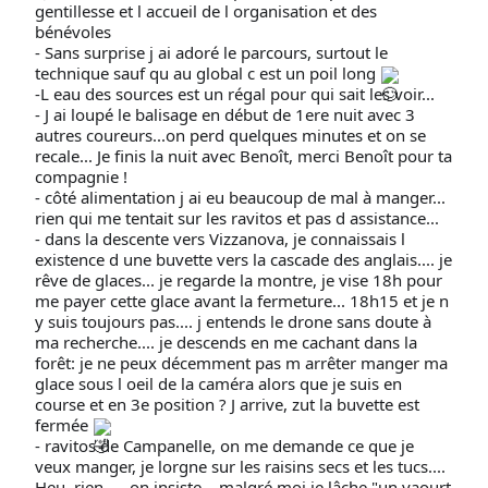
gentillesse et l accueil de l organisation et des
bénévoles
- Sans surprise j ai adoré le parcours, surtout le
technique sauf qu au global c est un poil long
-L eau des sources est un régal pour qui sait les voir...
- J ai loupé le balisage en début de 1ere nuit avec 3
autres coureurs...on perd quelques minutes et on se
recale... Je finis la nuit avec Benoît, merci Benoît pour ta
compagnie !
- côté alimentation j ai eu beaucoup de mal à manger...
rien qui me tentait sur les ravitos et pas d assistance...
- dans la descente vers Vizzanova, je connaissais l
existence d une buvette vers la cascade des anglais.... je
rêve de glaces... je regarde la montre, je vise 18h pour
me payer cette glace avant la fermeture... 18h15 et je n
y suis toujours pas.... j entends le drone sans doute à
ma recherche.... je descends en me cachant dans la
forêt: je ne peux décemment pas m arrêter manger ma
glace sous l oeil de la caméra alors que je suis en
course et en 3e position ? J arrive, zut la buvette est
fermée
- ravitos de Campanelle, on me demande ce que je
veux manger, je lorgne sur les raisins secs et les tucs....
Heu, rien .... on insiste... malgré moi je lâche "un yaourt