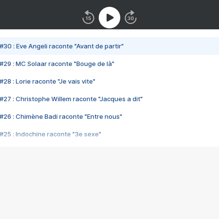
#30 : Eve Angeli raconte "Avant de partir"
#29 : MC Solaar raconte "Bouge de là"
28 : Lorie raconte "Je vais vite"
#27 : Christophe Willem raconte "Jacques a dit"
#26 : Chimène Badi raconte "Entre nous"
#25 : Indochine raconte "3e sexe"
#24 : Zaho raconte "C'est chelou"
#23 : Patrick Bruel raconte "Au café des délices"
#22 : Kyo raconte "Le chemin"
#21 : Nolwenn Leroy raconte "Cassé"