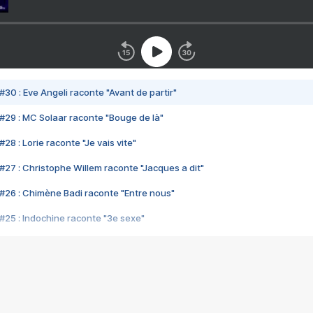
#30 : Eve Angeli raconte "Avant de partir"
#29 : MC Solaar raconte "Bouge de là"
28 : Lorie raconte "Je vais vite"
#27 : Christophe Willem raconte "Jacques a dit"
#26 : Chimène Badi raconte "Entre nous"
#25 : Indochine raconte "3e sexe"
#24 : Zaho raconte "C'est chelou"
#23 : Patrick Bruel raconte "Au café des délices"
#22 : Kyo raconte "Le chemin"