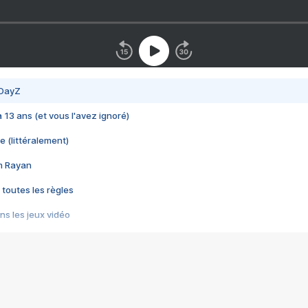
 DayZ
 a 13 ans (et vous l'avez ignoré)
e (littéralement)
im Rayan
 toutes les règles
s les jeux vidéo
us choquant de Rockstar ? - Le scandale BULLY
e plus moche de Steam
du RÊVE tourne au CAUCHEMAR