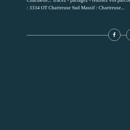
Charmette... Tracez - partagez - réalisez vos par
: 3334 OT Chartreuse Sud Massif : Chartreuse...