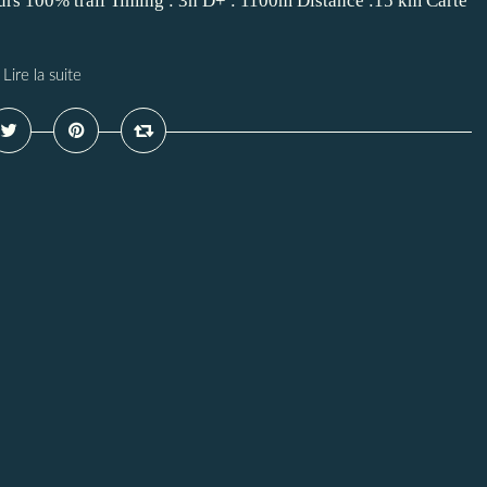
cours 100% trail Timing : 3h D+ : 1100m Distance :15 km Carte
Lire la suite