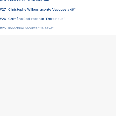
28 : Lorie raconte "Je vais vite"
#27 : Christophe Willem raconte "Jacques a dit"
#26 : Chimène Badi raconte "Entre nous"
#25 : Indochine raconte "3e sexe"
#24 : Zaho raconte "C'est chelou"
#23 : Patrick Bruel raconte "Au café des délices"
#22 : Kyo raconte "Le chemin"
#21 : Nolwenn Leroy raconte "Cassé"
#20 : Patrick Hernandez raconte "Born to be alive"
#19 : Lorie raconte "Près de moi"
#18 : Michael Jones raconte "A nos actes manqués" (avec Jean-Jacque
#17 : Khaled raconte "Aïcha"
#16 : Corneille raconte "Parce qu'on vient de loin"