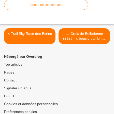
Ajouter un commentaire
< Trail Sky Race des Ecrins
La Croix de Belledonne
(2926m), boucle par le lac
du Crozet, le Col de
Freydane et le lac Blanc >
Hébergé par Overblog
Top articles
Pages
Contact
Signaler un abus
C.G.U.
Cookies et données personnelles
Préférences cookies