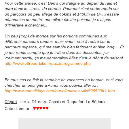
Pour cette année, c'est Den's qui s'aligne au départ du raid et
aura donc le 'stress' du chrono. Pour moi c'est sortie rando sur
un parcours un peu allégé de 45kms et 1400m de D+. J'essaie
néanmoins de mettre une allure élevée puisque je n'ai pas
d'itinéraire à chercher...
Un peu (trop) de monde sur les portions communes aux
différents parcours randos, mais sinon, rien à redire sur le
parcours superbe, qui me semble bien fatiguant et bien long.... Et
je me rends compte que je traîne dans les descentes, j'ai
vraiment perdu, ça me démoralise! Allez c'est le début de saison!
http://www.offroad-bike.fr/paca/programme.php
En tous cas ça finit la semaine de vacances en beauté, et si vous
chercher un petit gîte à Auriol vous pouvez aller ici :
http://www.homelidays.com/auriol/maison-villa596529fr1.htm
Départ
: sur la D1 entre Cassis et Roquefort La Bédoule
♥♥♥♥♥
Cote d'amour :