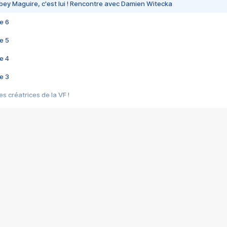
bey Maguire, c'est lui ! Rencontre avec Damien Witecka
e 6
e 5
e 4
e 3
s créatrices de la VF !
e 2
e 1
e Mektoub My Love arrive enfin ! Rencontre avec Shaïn Boumedine et Sal
i : après Toni en famille
elle réalise le bouleversant Dites lui que je l'aime
ais ! Rencontre autour de Vie privée de Rebecca Zlotowski
 de Marguerite, Grave... Rencontre avec Ella Rumpf