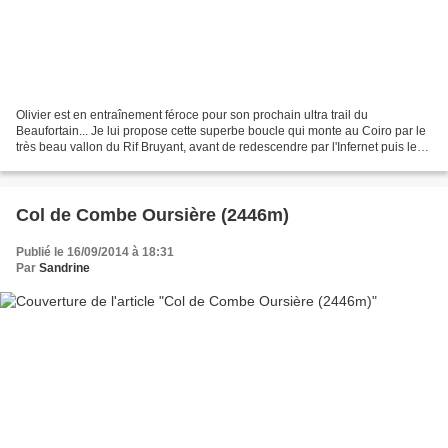
Olivier est en entraînement féroce pour son prochain ultra trail du
Beaufortain... Je lui propose cette superbe boucle qui monte au Coiro par le
très beau vallon du Rif Bruyant, avant de redescendre par l'Infernet puis le
sentier plat qui longe l'ancien...
Col de Combe Oursière (2446m)
Publié le 16/09/2014 à 18:31
Par
Sandrine