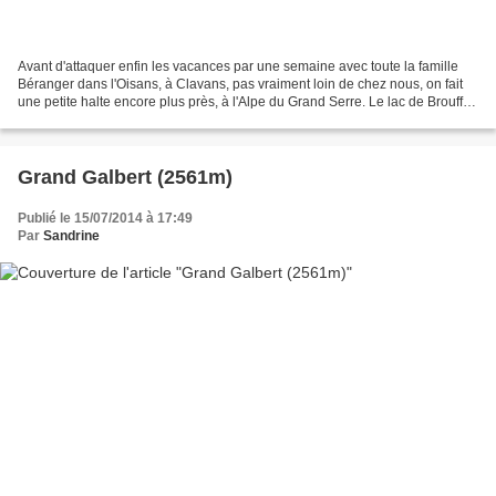
Avant d'attaquer enfin les vacances par une semaine avec toute la famille
Béranger dans l'Oisans, à Clavans, pas vraiment loin de chez nous, on fait
une petite halte encore plus près, à l'Alpe du Grand Serre. Le lac de Brouffier
est un objectif très modeste...
Grand Galbert (2561m)
Publié le 15/07/2014 à 17:49
Par
Sandrine