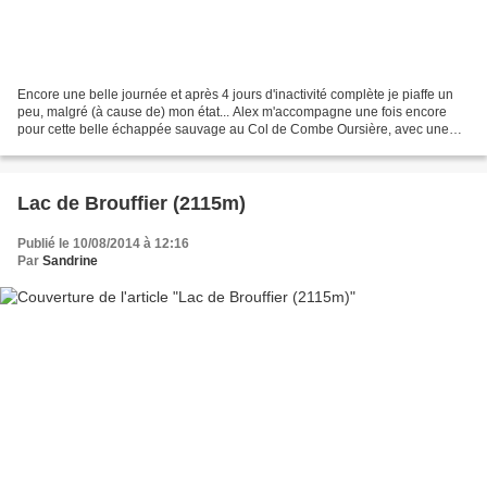
Encore une belle journée et après 4 jours d'inactivité complète je piaffe un
peu, malgré (à cause de) mon état... Alex m'accompagne une fois encore
pour cette belle échappée sauvage au Col de Combe Oursière, avec une
vue magnifique sur la Matheysine,...
Lac de Brouffier (2115m)
Publié le 10/08/2014 à 12:16
Par
Sandrine