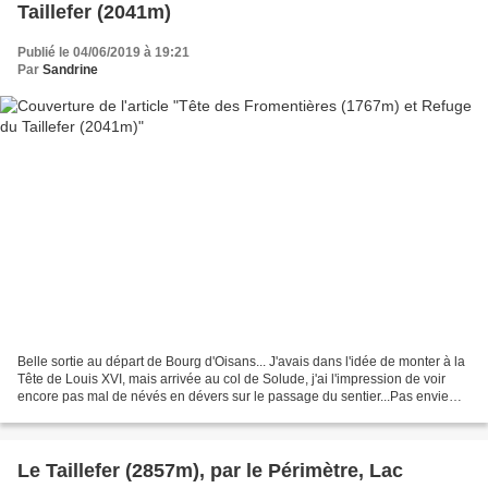
Taillefer (2041m)
Publié le 04/06/2019 à 19:21
Par
Sandrine
Belle sortie au départ de Bourg d'Oisans... J'avais dans l'idée de monter à la
Tête de Louis XVI, mais arrivée au col de Solude, j'ai l'impression de voir
encore pas mal de névés en dévers sur le passage du sentier...Pas envie
d'un plan galère, alors...
Le Taillefer (2857m), par le Périmètre, Lac