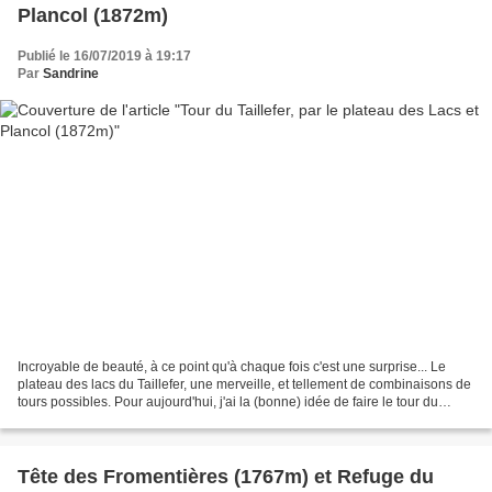
Plancol (1872m)
Publié le 16/07/2019 à 19:17
Par
Sandrine
Incroyable de beauté, à ce point qu'à chaque fois c'est une surprise... Le
plateau des lacs du Taillefer, une merveille, et tellement de combinaisons de
tours possibles. Pour aujourd'hui, j'ai la (bonne) idée de faire le tour du
Taillefer, en partant...
Tête des Fromentières (1767m) et Refuge du