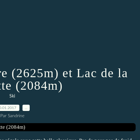
e (2625m) et Lac de la
te (2084m)
Ski
0.01.2017
…
Par Sandrine