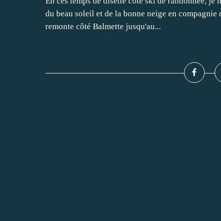
En ces temps de disette côté ski de randonnée, je m
du beau soleil et de la bonne neige en compagnie d
remonte côté Balmette jusqu'au...