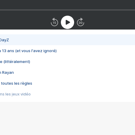
 DayZ
 a 13 ans (et vous l'avez ignoré)
e (littéralement)
im Rayan
 toutes les règles
s les jeux vidéo
us choquant de Rockstar ? - Le scandale BULLY
e plus moche de Steam
du RÊVE tourne au CAUCHEMAR